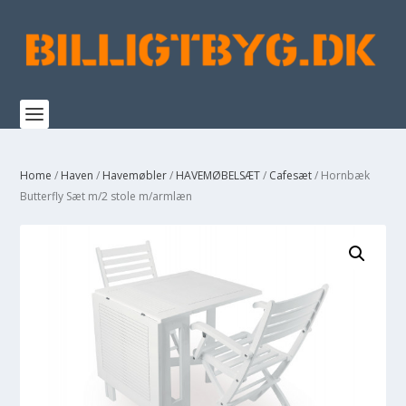
Home
/
Haven
/
Havemøbler
/
HAVEMØBELSÆT
/
Cafesæt
/ Hornbæk
Butterfly Sæt m/2 stole m/armlæn