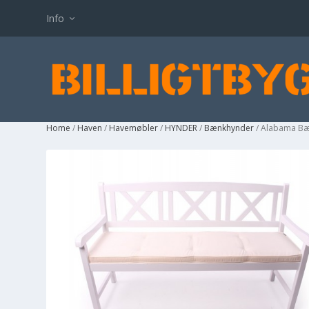
Info
Home
/
Haven
/
Havemøbler
/
HYNDER
/
Bænkhynder
/ Alabama Bæ