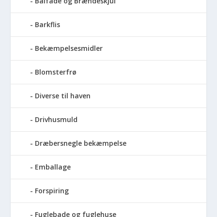
Bålfade og Brændeskjul
Barkflis
Bekæmpelsesmidler
Blomsterfrø
Diverse til haven
Drivhusmuld
Dræbersnegle bekæmpelse
Emballage
Forspiring
Fuglebade og fuglehuse