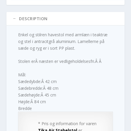
DESCRIPTION
Enkel og stilren havestol med armlæn i teaktræ
og stel i antracitgrå aluminium. Lamellerne på
sæde og ryg er i sort PP plast.
Stolen erÂ næsten er vedligeholdelsesfri.Â Â
Mål:
Sædedybde:Â 42 cm
Sædebredde:Â 48 cm
Sædehøjde:Â 45 cm
Højde:Â 84 cm
Bredde
* Pris og information for varen
Tika Air Stabelstol
er