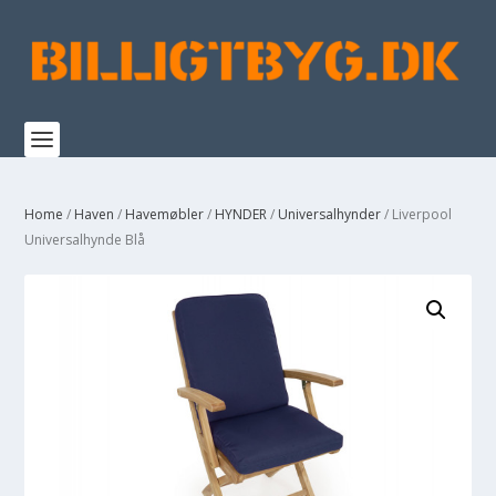
Home
/
Haven
/
Havemøbler
/
HYNDER
/
Universalhynder
/ Liverpool
Universalhynde Blå