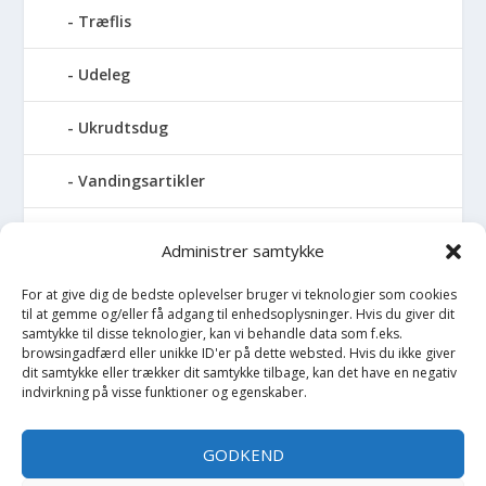
Træflis
Udeleg
Ukrudtsdug
Vandingsartikler
Vandslanger
Administrer samtykke
Vildthegn
For at give dig de bedste oplevelser bruger vi teknologier som cookies
til at gemme og/eller få adgang til enhedsoplysninger. Hvis du giver dit
samtykke til disse teknologier, kan vi behandle data som f.eks.
vækstdug
browsingadfærd eller unikke ID'er på dette websted. Hvis du ikke giver
dit samtykke eller trækker dit samtykke tilbage, kan det have en negativ
Maling
indvirkning på visse funktioner og egenskaber.
Opvarmning
GODKEND