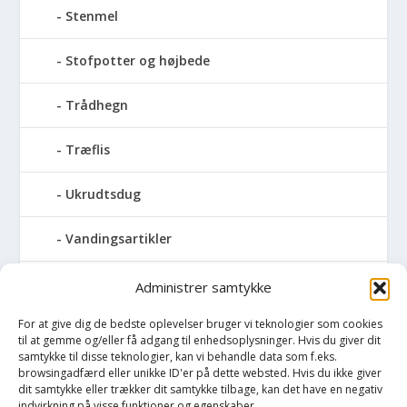
Stenmel
Stofpotter og højbede
Trådhegn
Træflis
Ukrudtsdug
Vandingsartikler
Vandslanger
Administrer samtykke
For at give dig de bedste oplevelser bruger vi teknologier som cookies
Vildthegn
til at gemme og/eller få adgang til enhedsoplysninger. Hvis du giver dit
samtykke til disse teknologier, kan vi behandle data som f.eks.
vækstdug
browsingadfærd eller unikke ID'er på dette websted. Hvis du ikke giver
dit samtykke eller trækker dit samtykke tilbage, kan det have en negativ
indvirkning på visse funktioner og egenskaber.