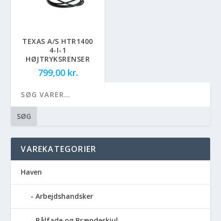
TEXAS A/S HTR1400
4-I-1
HØJTRYKSRENSER
799,00
kr.
SØG
VAREKATEGORIER
Haven
Arbejdshandsker
Bålfade og Brændeskjul