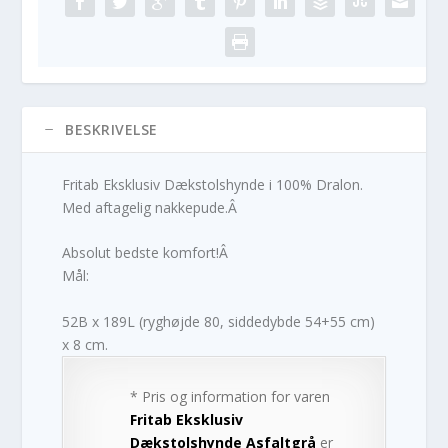
BESKRIVELSE
Fritab Eksklusiv Dækstolshynde i 100% Dralon.
Med aftagelig nakkepude.Â
Absolut bedste komfort!Â
Mål:
52B x 189L (ryghøjde 80, siddedybde 54+55 cm)
x 8 cm.
* Pris og information for varen
Fritab Eksklusiv
Dækstolshynde Asfaltgrå
er