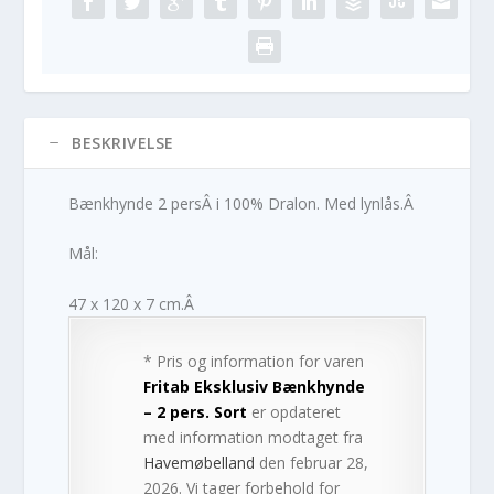
BESKRIVELSE
Bænkhynde 2 persÂ i 100% Dralon. Med lynlås.Â
Mål:
47 x 120 x 7 cm.Â
* Pris og information for varen
Fritab Eksklusiv Bænkhynde
– 2 pers. Sort
er opdateret
med information modtaget fra
Havemøbelland
den februar 28,
2026. Vi tager forbehold for