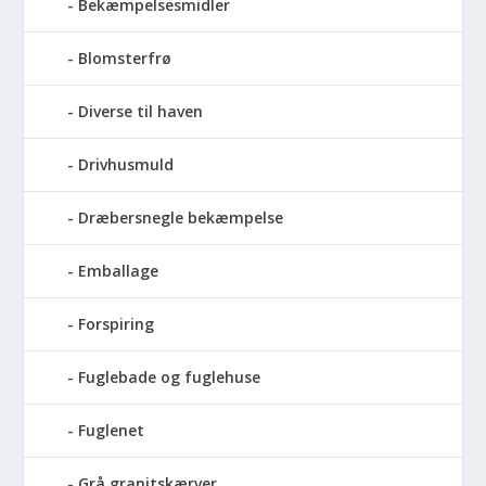
Bekæmpelsesmidler
Blomsterfrø
Diverse til haven
Drivhusmuld
Dræbersnegle bekæmpelse
Emballage
Forspiring
Fuglebade og fuglehuse
Fuglenet
Grå granitskærver