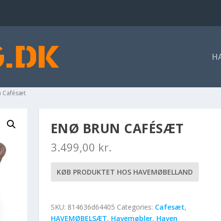
H
n Cafésæt
ENØ BRUN CAFÉSÆT
3.499,00
kr.
KØB PRODUKTET HOS HAVEMØBELLAND
SKU:
814636d64405
Categories:
Cafesæt
,
HAVEMØBELSÆT
,
Havemøbler
,
Haven