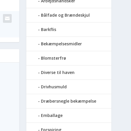
Arbejdshandsker
Bålfade og Brændeskjul
Barkflis
Bekæmpelsesmidler
Blomsterfrø
Diverse til haven
Drivhusmuld
Dræbersnegle bekæmpelse
Emballage
Forspiring