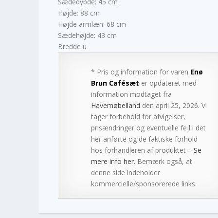
Sædedybde: 45 cm
Højde: 88 cm
Højde armlæn: 68 cm
Sædehøjde: 43 cm
Bredde u
* Pris og information for varen
Enø
Brun Cafésæt
er opdateret med
information modtaget fra
Havemøbelland
den april 25, 2026. Vi
tager forbehold for afvigelser,
prisændringer og eventuelle fejl i det
her anførte og de faktiske forhold
hos forhandleren af produktet –
Se
mere info her
. Bemærk også, at
denne side indeholder
kommercielle/sponsorerede links.