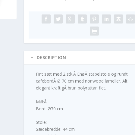
DESCRIPTION
Fint sæt med 2 stk.Â EnøÂ stabelstole og rundt
cafebordÂ Ø 70 cm med nonwood lameller. Alt i
elegant kraftigÂ brun polyrattan flet.
Mål:Â
Bord: Ø70 cm.
Stole:
Sædebredde: 44 cm