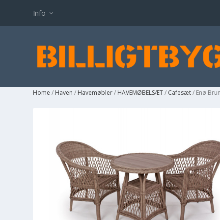
Info
Home
/
Haven
/
Havemøbler
/
HAVEMØBELSÆT
/
Cafesæt
/ Enø Bru