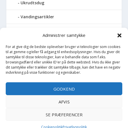
Ukrudtsdug
Vandingsartikler
Vandslanger
Administrer samtykke
Vildthegn
For at give dig de bedste oplevelser bruger vi teknologier som cookies
til at gemme og/eller få adgang til enhedsoplysninger. Hvis du giver dit
samtykke til disse teknologier, kan vi behandle data som f.eks.
vækstdug
browsingadfærd eller unikke ID'er på dette websted. Hvis du ikke giver
dit samtykke eller trækker dit samtykke tilbage, kan det have en negativ
indvirkning på visse funktioner og egenskaber.
Maling
Opvarmning
GODKEND
Værktøj
AFVIS
SE PRÆFERENCER
Copyright BilligtByg.dk -
-
Cookie politik
Privatlivspolitik
Cookiepolitik
Privatlivspolitik