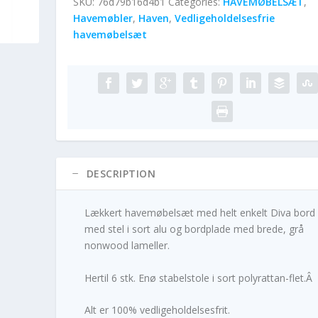
SKU:
76d79b16d4b1
Categories:
HAVEMØBELSÆT
,
Havemøbler
,
Haven
,
Vedligeholdelsesfrie
havemøbelsæt
DESCRIPTION
Lækkert havemøbelsæt med helt enkelt Diva bord
med stel i sort alu og bordplade med brede, grå
nonwood lameller.
Hertil 6 stk. Enø stabelstole i sort polyrattan-flet.Â
Alt er 100% vedligeholdelsesfrit.