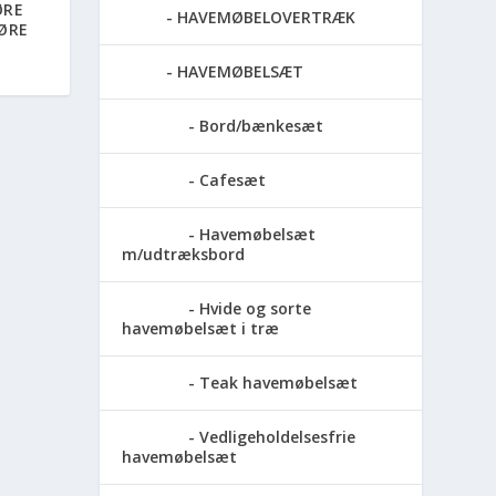
ØRE
HAVEMØBELOVERTRÆK
ØRE
HAVEMØBELSÆT
Bord/bænkesæt
Cafesæt
Havemøbelsæt
m/udtræksbord
Hvide og sorte
havemøbelsæt i træ
Teak havemøbelsæt
Vedligeholdelsesfrie
havemøbelsæt