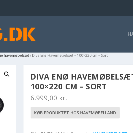
H
rie havemøbelsæt
/ Diva Enø Havemøbelsæt – 100×220 cm – Sort
DIVA ENØ HAVEMØBELSÆT
100×220 CM – SORT
6.999,00
kr.
KØB PRODUKTET HOS HAVEMØBELLAND