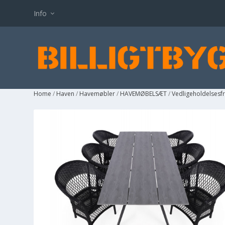
Info
Home
/
Haven
/
Havemøbler
/
HAVEMØBELSÆT
/
Vedligeholdelsesf