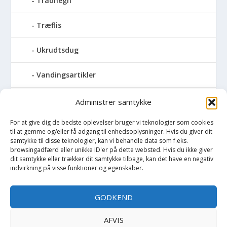
Trådhegn
Træflis
Ukrudtsdug
Vandingsartikler
Vandslanger
Administrer samtykke
For at give dig de bedste oplevelser bruger vi teknologier som cookies
Vildthegn
til at gemme og/eller få adgang til enhedsoplysninger. Hvis du giver dit
samtykke til disse teknologier, kan vi behandle data som f.eks.
vækstdug
browsingadfærd eller unikke ID'er på dette websted. Hvis du ikke giver
dit samtykke eller trækker dit samtykke tilbage, kan det have en negativ
indvirkning på visse funktioner og egenskaber.
Maling
GODKEND
Opvarmning
AFVIS
Værktøj