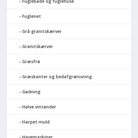
Fuglebade og fuglehuse
Fuglenet
Grå granitskærver
Granitskærver
Græsfrø
Græskanter og bedafgrænsning
Gødning
Halve vintønder
Harpet muld
Havemaskiner