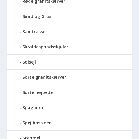
Røde granitskærver
Sand og Grus
Sandkasser
Skraldespandsskjuler
Solsejl
Sorte granitskærver
Sorte højbede
Spagnum
Spejlbassiner
Stenmel