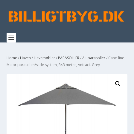
Home
/
Haven
/
Havemøbler
/
PARASOLLER
/
Aluparasoller
/ Cane-line
Major parasol m/slide system, 3×3 meter, Antracit Grey