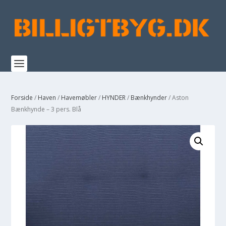
Forside
/
Haven
/
Havemøbler
/
HYNDER
/
Bænkhynder
/ Aston
Bænkhynde – 3 pers. Blå