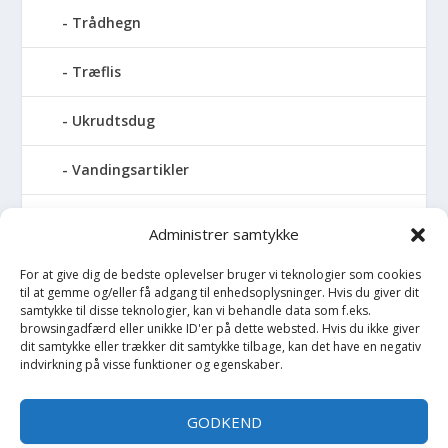
Trådhegn
Træflis
Ukrudtsdug
Vandingsartikler
Vandslanger
Administrer samtykke
Vildthegn
For at give dig de bedste oplevelser bruger vi teknologier som cookies
til at gemme og/eller få adgang til enhedsoplysninger. Hvis du giver dit
samtykke til disse teknologier, kan vi behandle data som f.eks.
vækstdug
browsingadfærd eller unikke ID'er på dette websted. Hvis du ikke giver
dit samtykke eller trækker dit samtykke tilbage, kan det have en negativ
indvirkning på visse funktioner og egenskaber.
Maling
Opvarmning
GODKEND