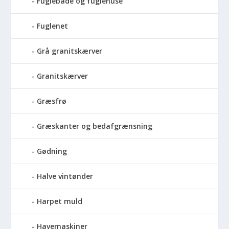
Fuglebade og fuglehuse
Fuglenet
Grå granitskærver
Granitskærver
Græsfrø
Græskanter og bedafgrænsning
Gødning
Halve vintønder
Harpet muld
Havemaskiner