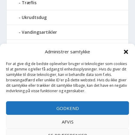
Træflis
Ukrudtsdug
Vandingsartikler
Vandslanger
Administrer samtykke
Vildthegn
For at give dig de bedste oplevelser bruger vi teknologier som cookies
til at gemme og/eller få adgang til enhedsoplysninger. Hvis du giver dit
samtykke til disse teknologier, kan vi behandle data som f.eks.
vækstdug
browsingadfærd eller unikke ID'er på dette websted. Hvis du ikke giver
dit samtykke eller trækker dit samtykke tilbage, kan det have en negativ
Maling
indvirkning på visse funktioner og egenskaber.
Opvarmning
GODKEND
Værktøj
AFVIS