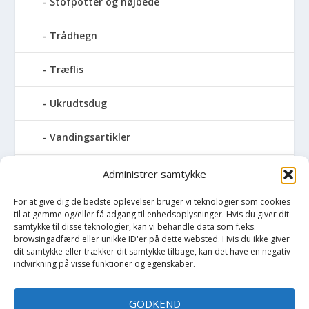
Stofpotter og højbede
Trådhegn
Træflis
Ukrudtsdug
Vandingsartikler
Vandslanger
Administrer samtykke
For at give dig de bedste oplevelser bruger vi teknologier som cookies
Vildthegn
til at gemme og/eller få adgang til enhedsoplysninger. Hvis du giver dit
samtykke til disse teknologier, kan vi behandle data som f.eks.
vækstdug
browsingadfærd eller unikke ID'er på dette websted. Hvis du ikke giver
dit samtykke eller trækker dit samtykke tilbage, kan det have en negativ
indvirkning på visse funktioner og egenskaber.
Maling
GODKEND
Opvarmning