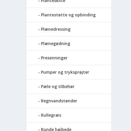
Planteskilte
Plantestøtte og opbinding
Plænedressing
Plænegødning
Presenninger
Pumper og tryksprøjter
Pæle og tilbehør
Regnvandstønder
Rullegræs
Runde højbede