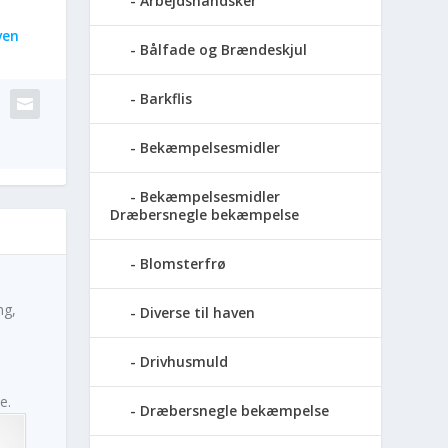
Arbejdshandsker
ven
Bålfade og Brændeskjul
Barkflis
Bekæmpelsesmidler
Bekæmpelsesmidler
Dræbersnegle bekæmpelse
Blomsterfrø
ng,
Diverse til haven
Drivhusmuld
e.
Dræbersnegle bekæmpelse