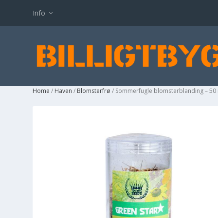
Info
Home
/
Haven
/
Blomsterfrø
/ Sommerfugle blomsterblanding – 50