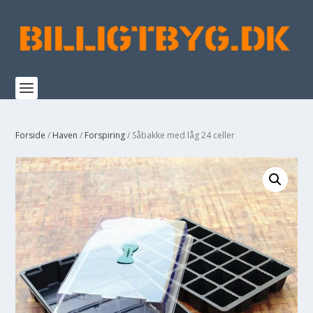
Forside
/
Haven
/
Forspiring
/ Såbakke med låg 24 celler