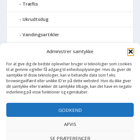
Træflis
Ukrudtsdug
Vandingsartikler
Vandslanger
Administrer samtykke
For at give dig de bedste oplevelser bruger vi teknologier som cookies
Vildthegn
til at gemme og/eller få adgang til enhedsoplysninger. Hvis du giver dit
samtykke til disse teknologier, kan vi behandle data som f.eks.
vækstdug
browsingadfærd eller unikke ID'er på dette websted. Hvis du ikke giver
dit samtykke eller trækker dit samtykke tilbage, kan det have en negativ
indvirkning på visse funktioner og egenskaber.
Maling
GODKEND
Opvarmning
AFVIS
Værktøj
SE PRÆFERENCER