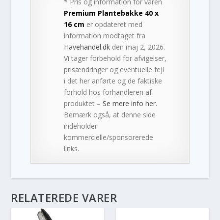
* Pris og information for varen
Premium Plantebakke 40 x
16 cm
er opdateret med
information modtaget fra
Havehandel.dk
den maj 2, 2026.
Vi tager forbehold for afvigelser,
prisændringer og eventuelle fejl
i det her anførte og de faktiske
forhold hos forhandleren af
produktet –
Se mere info her
.
Bemærk også, at denne side
indeholder
kommercielle/sponsorerede
links.
RELATEREDE VARER