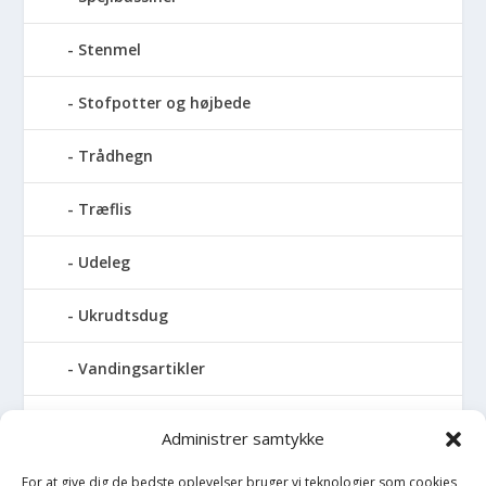
Stenmel
Stofpotter og højbede
Trådhegn
Træflis
Udeleg
Ukrudtsdug
Vandingsartikler
Vandslanger
Administrer samtykke
Vildthegn
For at give dig de bedste oplevelser bruger vi teknologier som cookies