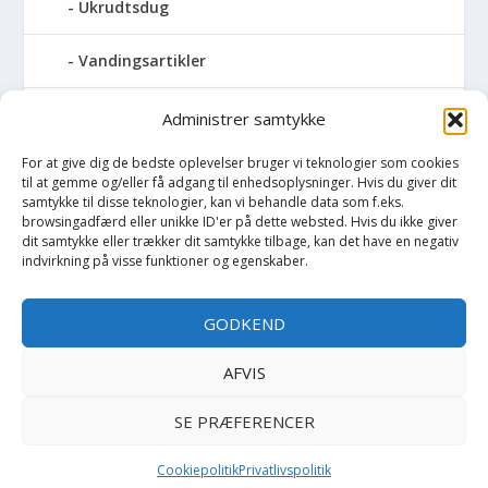
Ukrudtsdug
Vandingsartikler
Vandslanger
Administrer samtykke
For at give dig de bedste oplevelser bruger vi teknologier som cookies
Vildthegn
til at gemme og/eller få adgang til enhedsoplysninger. Hvis du giver dit
samtykke til disse teknologier, kan vi behandle data som f.eks.
vækstdug
browsingadfærd eller unikke ID'er på dette websted. Hvis du ikke giver
dit samtykke eller trækker dit samtykke tilbage, kan det have en negativ
indvirkning på visse funktioner og egenskaber.
Maling
GODKEND
Opvarmning
AFVIS
Værktøj
SE PRÆFERENCER
Cookiepolitik
Privatlivspolitik
Copyright BilligtByg.dk -
-
Cookie politik
Privatlivspolitik