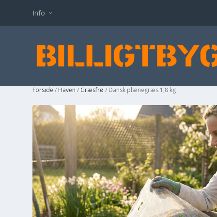
Info
Forside
/
Haven
/
Græsfrø
/ Dansk plænegræs 1,8 kg