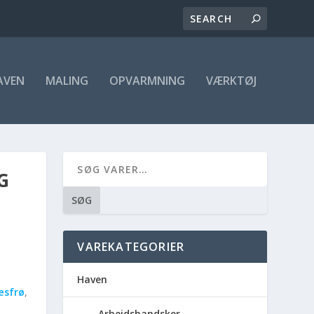
AVEN
MALING
OPVARMNING
VÆRKTØJ
G
SØG
VAREKATEGORIER
Haven
æsfrø
,
Arbejdshandsker