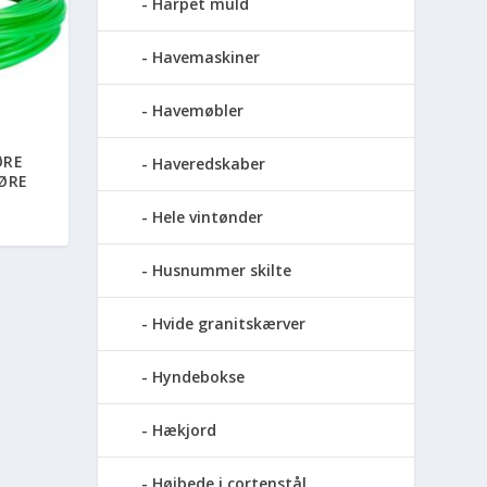
Harpet muld
Havemaskiner
Havemøbler
ØRE
Haveredskaber
ØRE
Hele vintønder
Husnummer skilte
Hvide granitskærver
Hyndebokse
Hækjord
Højbede i cortenstål