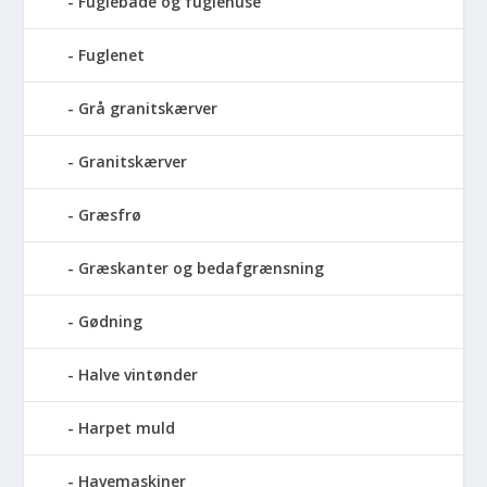
Fuglebade og fuglehuse
Fuglenet
Grå granitskærver
Granitskærver
Græsfrø
Græskanter og bedafgrænsning
Gødning
Halve vintønder
Harpet muld
Havemaskiner