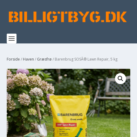
Forside
/
Haven
/
Græsfrø
/ Barenbrug SOSÂ® Lawn Repair, 5 kg