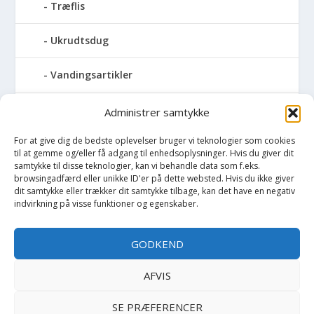
Træflis
Ukrudtsdug
Vandingsartikler
Vandslanger
Administrer samtykke
For at give dig de bedste oplevelser bruger vi teknologier som cookies
Vildthegn
til at gemme og/eller få adgang til enhedsoplysninger. Hvis du giver dit
samtykke til disse teknologier, kan vi behandle data som f.eks.
vækstdug
browsingadfærd eller unikke ID'er på dette websted. Hvis du ikke giver
dit samtykke eller trækker dit samtykke tilbage, kan det have en negativ
indvirkning på visse funktioner og egenskaber.
Maling
GODKEND
Opvarmning
AFVIS
Værktøj
SE PRÆFERENCER