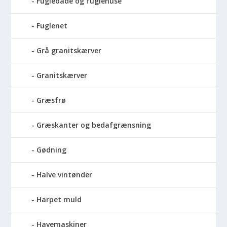
Fuglebade og fuglehuse
Fuglenet
Grå granitskærver
Granitskærver
Græsfrø
Græskanter og bedafgrænsning
Gødning
Halve vintønder
Harpet muld
Havemaskiner