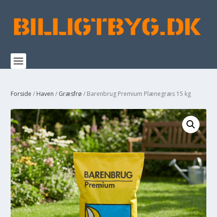
Forside
/
Haven
/
Græsfrø
/ Barenbrug Premium Plænegræs 15 kg