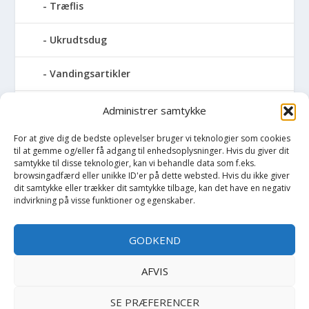
Træflis
Ukrudtsdug
Vandingsartikler
Vandslanger
Administrer samtykke
For at give dig de bedste oplevelser bruger vi teknologier som cookies
Vildthegn
til at gemme og/eller få adgang til enhedsoplysninger. Hvis du giver dit
samtykke til disse teknologier, kan vi behandle data som f.eks.
vækstdug
browsingadfærd eller unikke ID'er på dette websted. Hvis du ikke giver
dit samtykke eller trækker dit samtykke tilbage, kan det have en negativ
indvirkning på visse funktioner og egenskaber.
Maling
GODKEND
Opvarmning
AFVIS
Værktøj
SE PRÆFERENCER