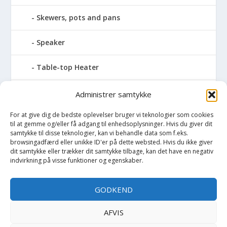
Skewers, pots and pans
Speaker
Table-top Heater
Tables with fireplace
Administrer samtykke
For at give dig de bedste oplevelser bruger vi teknologier som cookies
Tabletop Fires
til at gemme og/eller få adgang til enhedsoplysninger. Hvis du giver dit
samtykke til disse teknologier, kan vi behandle data som f.eks.
Vinkælder
browsingadfærd eller unikke ID'er på dette websted. Hvis du ikke giver
dit samtykke eller trækker dit samtykke tilbage, kan det have en negativ
indvirkning på visse funktioner og egenskaber.
Vinreol
GODKEND
Wine cellar hatch
AFVIS
Værktøj