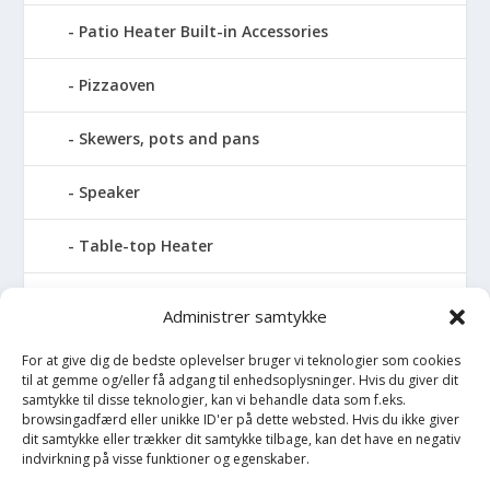
Patio Heater Built-in Accessories
Pizzaoven
Skewers, pots and pans
Speaker
Table-top Heater
Tables with fireplace
Administrer samtykke
Tabletop Fires
For at give dig de bedste oplevelser bruger vi teknologier som cookies
til at gemme og/eller få adgang til enhedsoplysninger. Hvis du giver dit
samtykke til disse teknologier, kan vi behandle data som f.eks.
Vinkælder
browsingadfærd eller unikke ID'er på dette websted. Hvis du ikke giver
dit samtykke eller trækker dit samtykke tilbage, kan det have en negativ
indvirkning på visse funktioner og egenskaber.
Vinreol