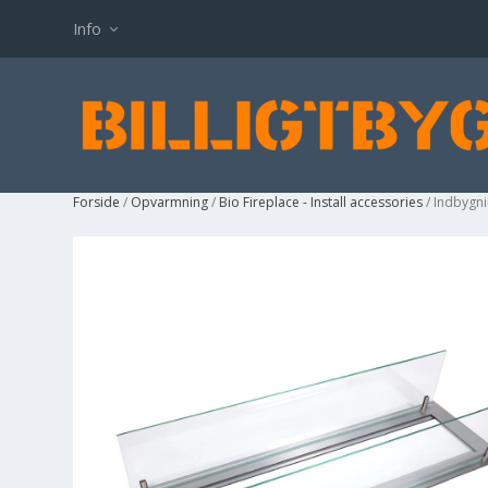
Info
Forside
/
Opvarmning
/
Bio Fireplace - Install accessories
/ Indbygni