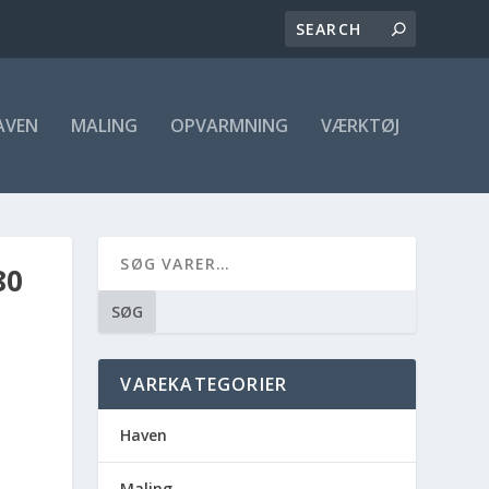
AVEN
MALING
OPVARMNING
VÆRKTØJ
80
SØG
VAREKATEGORIER
Haven
Maling