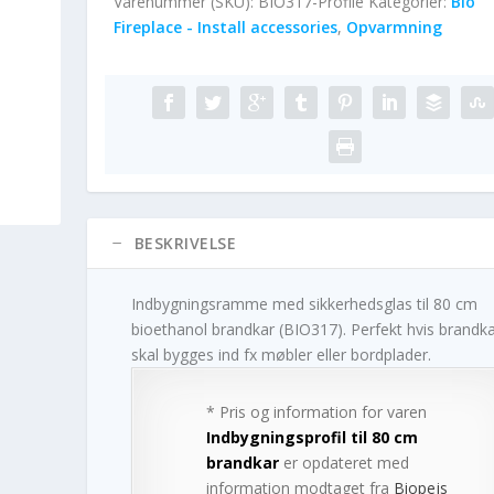
Varenummer (SKU):
BIO317-Profile
Kategorier:
Bio
Fireplace - Install accessories
,
Opvarmning
BESKRIVELSE
Indbygningsramme med sikkerhedsglas til 80 cm
bioethanol brandkar (BIO317). Perfekt hvis brandka
skal bygges ind fx møbler eller bordplader.
* Pris og information for varen
Indbygningsprofil til 80 cm
brandkar
er opdateret med
information modtaget fra
Biopejs