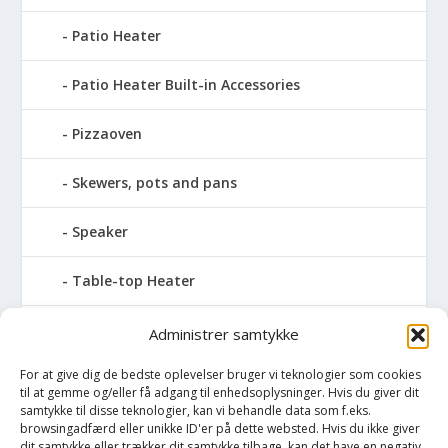
Patio Heater
Patio Heater Built-in Accessories
Pizzaoven
Skewers, pots and pans
Speaker
Table-top Heater
Tables with fireplace
Administrer samtykke
For at give dig de bedste oplevelser bruger vi teknologier som cookies
Tabletop Fires
til at gemme og/eller få adgang til enhedsoplysninger. Hvis du giver dit
samtykke til disse teknologier, kan vi behandle data som f.eks.
Vinkælder
browsingadfærd eller unikke ID'er på dette websted. Hvis du ikke giver
dit samtykke eller trækker dit samtykke tilbage, kan det have en negativ