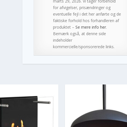
marts 29, 2026. Vi tager forbehold
for afvigelser, prisændringer og
eventuelle fejl i det her anførte og de
faktiske forhold hos forhandleren af
produktet –
Se mere info her
.
Bemærk også, at denne side
indeholder
kommercielle/sponsorerede links.