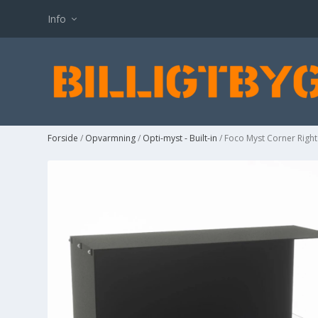
Info
Forside
/
Opvarmning
/
Opti-myst - Built-in
/ Foco Myst Corner Righ