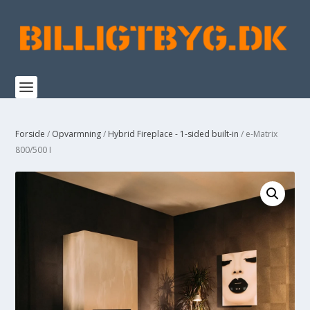
Forside
/
Opvarmning
/
Hybrid Fireplace - 1-sided built-in
/ e-Matrix
800/500 I