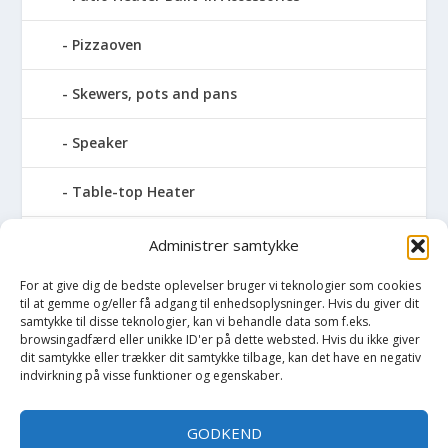
Pizzaoven
Skewers, pots and pans
Speaker
Table-top Heater
Tables with fireplace
Administrer samtykke
For at give dig de bedste oplevelser bruger vi teknologier som cookies
Tabletop Fires
til at gemme og/eller få adgang til enhedsoplysninger. Hvis du giver dit
samtykke til disse teknologier, kan vi behandle data som f.eks.
Vinkælder
browsingadfærd eller unikke ID'er på dette websted. Hvis du ikke giver
dit samtykke eller trækker dit samtykke tilbage, kan det have en negativ
indvirkning på visse funktioner og egenskaber.
Vinreol
GODKEND
Wine cellar hatch