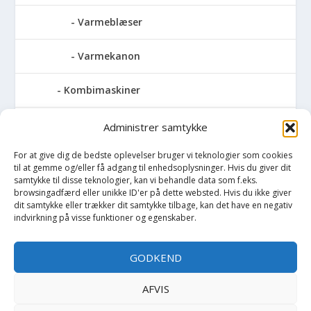
Varmeblæser
Varmekanon
Kombimaskiner
Kompressor
Administrer samtykke
For at give dig de bedste oplevelser bruger vi teknologier som cookies
Pressemaskiner
til at gemme og/eller få adgang til enhedsoplysninger. Hvis du giver dit
samtykke til disse teknologier, kan vi behandle data som f.eks.
Save
browsingadfærd eller unikke ID'er på dette websted. Hvis du ikke giver
dit samtykke eller trækker dit samtykke tilbage, kan det have en negativ
indvirkning på visse funktioner og egenskaber.
Slibemaskiner
GODKEND
Svejser
AFVIS
Søjlebore- & bænkboremaskiner