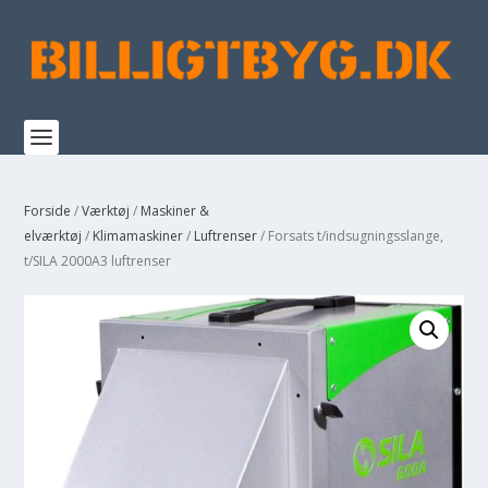
Forside
/
Værktøj
/
Maskiner &
elværktøj
/
Klimamaskiner
/
Luftrenser
/ Forsats t/indsugningsslange,
t/SILA 2000A3 luftrenser