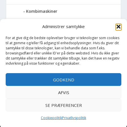
Kombimaskiner
Kompressor
Administrer samtykke
For at give dig de bedste oplevelser bruger vi teknologier som cookies
Pressemaskiner
til at gemme og/eller få adgang til enhedsoplysninger. Hvis du giver dit
samtykke til disse teknologier, kan vi behandle data som f.eks.
Save
browsingadfærd eller unikke ID'er på dette websted. Hvis du ikke giver
dit samtykke eller trækker dit samtykke tilbage, kan det have en negativ
indvirkning på visse funktioner og egenskaber.
Slibemaskiner
GODKEND
Svejser
AFVIS
Søjlebore- & bænkboremaskiner
SE PRÆFERENCER
Cookiepolitik
Privatlivspolitik
Copyright BilligtByg.dk -
-
Cookie politik
Privatlivspolitik