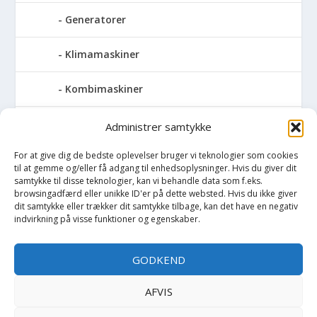
Generatorer
Klimamaskiner
Kombimaskiner
Kompressor
Administrer samtykke
For at give dig de bedste oplevelser bruger vi teknologier som cookies
Pressemaskiner
til at gemme og/eller få adgang til enhedsoplysninger. Hvis du giver dit
samtykke til disse teknologier, kan vi behandle data som f.eks.
Save
browsingadfærd eller unikke ID'er på dette websted. Hvis du ikke giver
dit samtykke eller trækker dit samtykke tilbage, kan det have en negativ
indvirkning på visse funktioner og egenskaber.
Slibemaskiner
GODKEND
Svejser
AFVIS
Søjlebore- & bænkboremaskiner