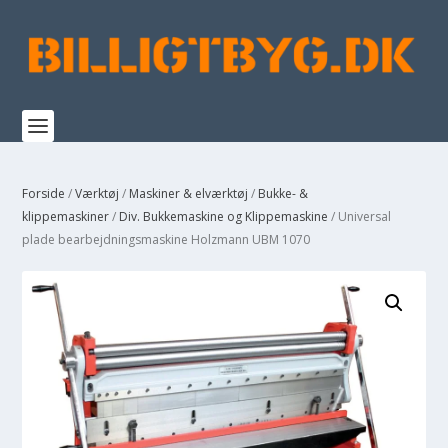
Forside
/
Værktøj
/
Maskiner & elværktøj
/
Bukke- &
klippemaskiner
/
Div. Bukkemaskine og Klippemaskine
/ Universal
plade bearbejdningsmaskine Holzmann UBM 1070