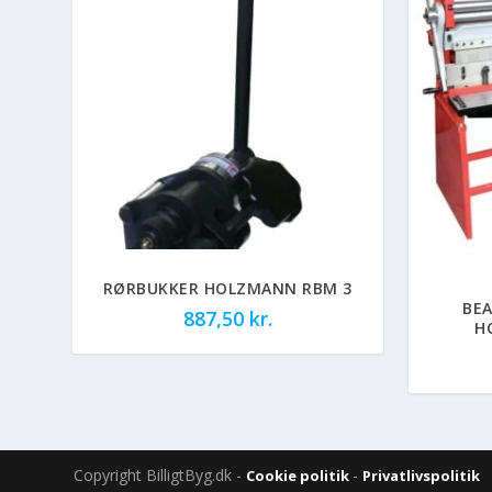
RØRBUKKER HOLZMANN RBM 3
BE
887,50
kr.
H
Copyright BilligtByg.dk -
-
Cookie politik
Privatlivspolitik