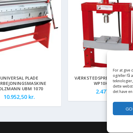
For at give
og/eller få 
UNIVERSAL PLADE
VÆRKSTEDSPRESSER HOL
teknologier
ARBEJDNINGSMASKINE
WP10H 10 TON
dette webste
OLZMANN UBM 1070
2.477,50
kr.
det have en
10.952,50
kr.
GO