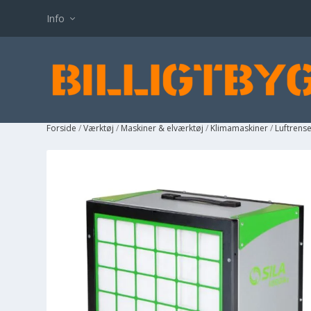
Info
Forside
/
Værktøj
/
Maskiner & elværktøj
/
Klimamaskiner
/
Luftrens