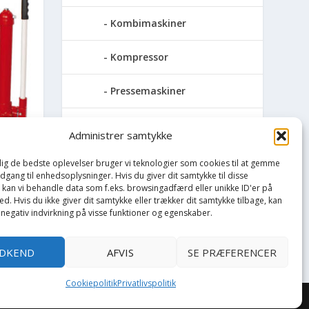
Kombimaskiner
Kompressor
Pressemaskiner
Save
Administrer samtykke
Slibemaskiner
 dig de bedste oplevelser bruger vi teknologier som cookies til at gemme
adgang til enhedsoplysninger. Hvis du giver dit samtykke til disse
ZMANN
, kan vi behandle data som f.eks. browsingadfærd eller unikke ID'er på
Svejser
d. Hvis du ikke giver dit samtykke eller trækker dit samtykke tilbage, kan
 negativ indvirkning på visse funktioner og egenskaber.
Søjlebore- &
bænkboremaskiner
DKEND
AFVIS
SE PRÆFERENCER
Cookiepolitik
Privatlivspolitik