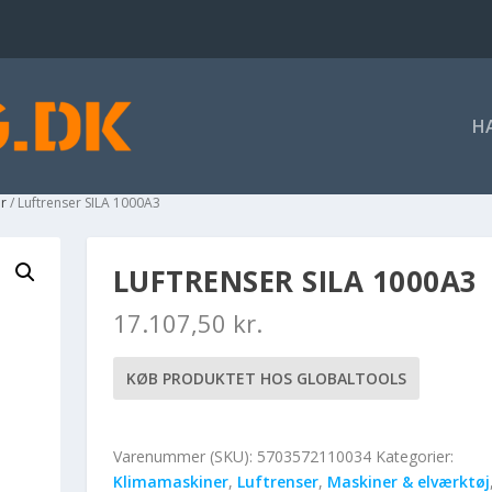
H
er
/ Luftrenser SILA 1000A3
LUFTRENSER SILA 1000A3
17.107,50
kr.
KØB PRODUKTET HOS GLOBALTOOLS
Varenummer (SKU):
5703572110034
Kategorier:
Klimamaskiner
,
Luftrenser
,
Maskiner & elværktøj