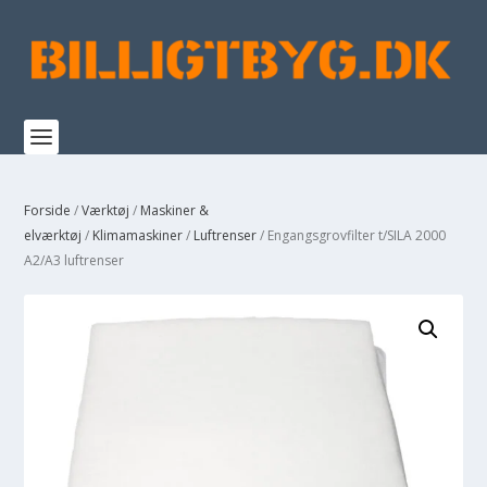
Forside
/
Værktøj
/
Maskiner &
elværktøj
/
Klimamaskiner
/
Luftrenser
/ Engangsgrovfilter t/SILA 2000
A2/A3 luftrenser