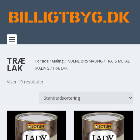
TRÆ
Forside
/
Maling
/
INDENDØRS MALING
/
TRÆ & METAL
LAK
MALING
/ TRÆ LAK
Viser 19 resultater