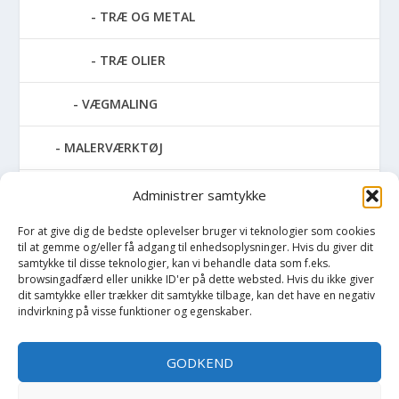
TRÆ OG METAL
TRÆ OLIER
VÆGMALING
MALERVÆRKTØJ
RENGØRING
Administrer samtykke
For at give dig de bedste oplevelser bruger vi teknologier som cookies
SPRAYMALING
til at gemme og/eller få adgang til enhedsoplysninger. Hvis du giver dit
samtykke til disse teknologier, kan vi behandle data som f.eks.
TAPET & FILT
browsingadfærd eller unikke ID'er på dette websted. Hvis du ikke giver
dit samtykke eller trækker dit samtykke tilbage, kan det have en negativ
indvirkning på visse funktioner og egenskaber.
UDENDØRS MALING
GODKEND
Opvarmning