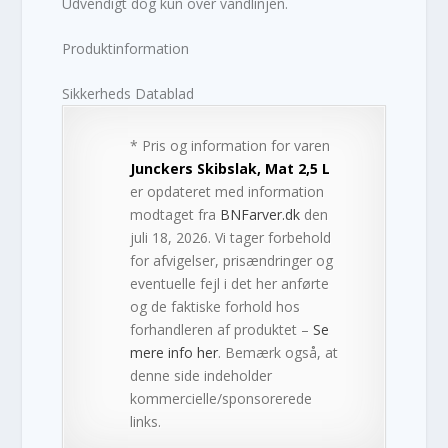
Udvendigt dog kun over vandlinjen.
Produktinformation
Sikkerheds Datablad
* Pris og information for varen
Junckers Skibslak, Mat 2,5 L
er opdateret med information
modtaget fra
BNFarver.dk
den
juli 18, 2026. Vi tager forbehold
for afvigelser, prisændringer og
eventuelle fejl i det her anførte
og de faktiske forhold hos
forhandleren af produktet –
Se
mere info her
. Bemærk også, at
denne side indeholder
kommercielle/sponsorerede
links.