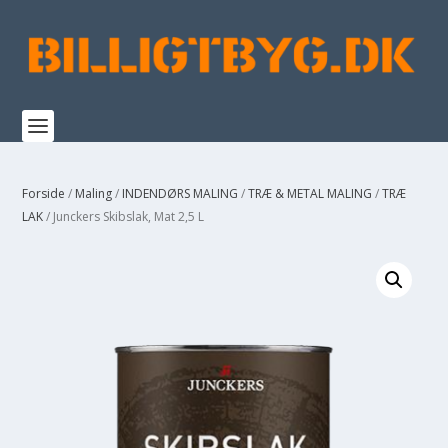
Forside
/
Maling
/
INDENDØRS MALING
/
TRÆ & METAL MALING
/
TRÆ
LAK
/ Junckers Skibslak, Mat 2,5 L