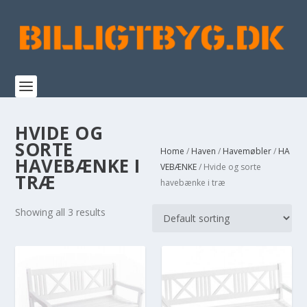
HVIDE OG
SORTE
Home
/
Haven
/
Havemøbler
/
HA
HAVEBÆNKE I
VEBÆNKE
/ Hvide og sorte
TRÆ
havebænke i træ
Showing all 3 results