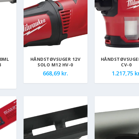
00ML
HÅNDSTØVSUGER 12V
HÅNDSTØVSUGE
8
SOLO M12 HV-0
CV-0
668,69
kr.
1.217,75
kr