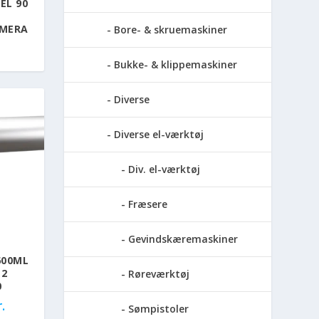
EL 90
AMERA
Bore- & skruemaskiner
Bukke- & klippemaskiner
Diverse
Diverse el-værktøj
Div. el-værktøj
Fræsere
Gevindskæremaskiner
600ML
12
Røreværktøj
0
.
Sømpistoler