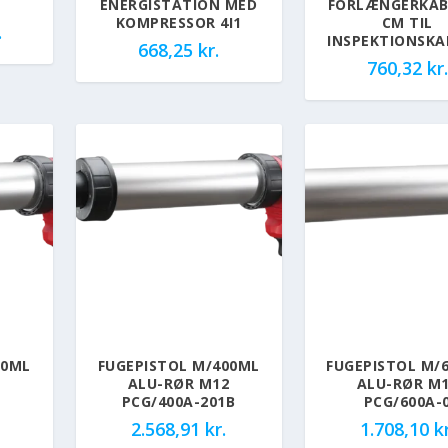
ENERGISTATION MED
FORLÆNGERKAB
KOMPRESSOR 4I1
CM TIL
.
INSPEKTIONSK
668,25
kr.
760,32
kr.
00ML
FUGEPISTOL M/400ML
FUGEPISTOL M/
2
ALU-RØR M12
ALU-RØR M
PCG/400A-201B
PCG/600A-
2.568,91
kr.
1.708,10
kr