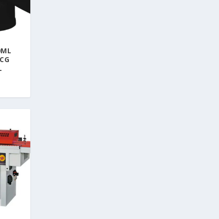
0ML
PCG
L