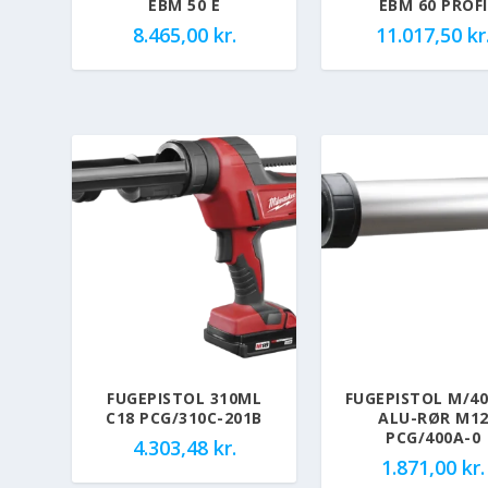
EBM 50 E
EBM 60 PROFI
8.465,00
kr.
11.017,50
kr
FUGEPISTOL 310ML
FUGEPISTOL M/4
C18 PCG/310C-201B
ALU-RØR M1
PCG/400A-0
4.303,48
kr.
1.871,00
kr.