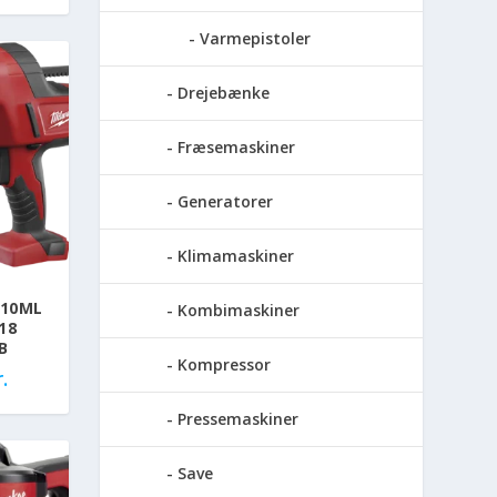
Varmepistoler
Drejebænke
Fræsemaskiner
Generatorer
Klimamaskiner
310ML
Kombimaskiner
18
B
Kompressor
.
Pressemaskiner
Save