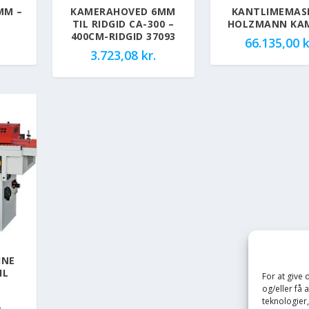
MM –
KAMERAHOVED 6MM
KANTLIMEMAS
TIL RIDGID CA-300 –
HOLZMANN KAM
400CM-RIDGID 37093
66.135,00
k
3.723,08
kr.
INE
IL
For at give
og/eller få 
teknologier
.