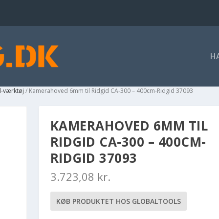
H
el-værktøj
/ Kamerahoved 6mm til Ridgid CA-300 – 400cm-Ridgid 37093
KAMERAHOVED 6MM TIL
RIDGID CA-300 – 400CM-
RIDGID 37093
3.723,08
kr.
KØB PRODUKTET HOS GLOBALTOOLS