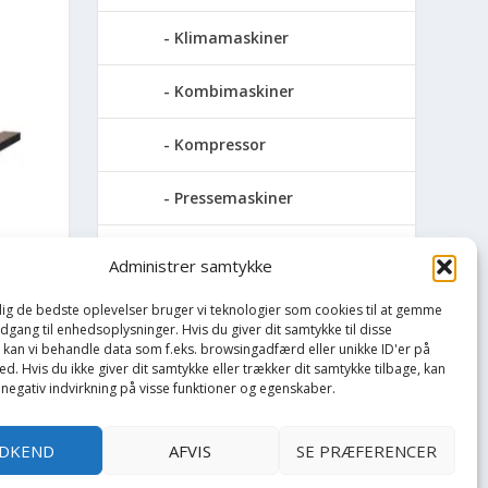
Klimamaskiner
Kombimaskiner
Kompressor
Pressemaskiner
Save
Administrer samtykke
Slibemaskiner
 dig de bedste oplevelser bruger vi teknologier som cookies til at gemme
adgang til enhedsoplysninger. Hvis du giver dit samtykke til disse
ANN
, kan vi behandle data som f.eks. browsingadfærd eller unikke ID'er på
Svejser
d. Hvis du ikke giver dit samtykke eller trækker dit samtykke tilbage, kan
 negativ indvirkning på visse funktioner og egenskaber.
Søjlebore- &
bænkboremaskiner
DKEND
AFVIS
SE PRÆFERENCER