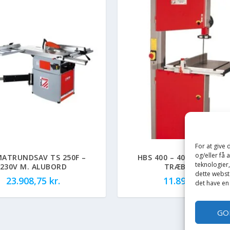
For at give
og/eller få 
ATRUNDSAV TS 250F –
HBS 400 – 400 V HOLZM
teknologier
230V M. ALUBORD
TRÆBÅNDSAV
dette webste
23.908,75
kr.
11.896,25
kr.
det have en
GO