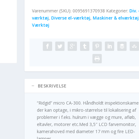
Varenummer (SKU):
0095691370938
Kategorier:
Div. 
værktøj
,
Diverse el-værktøj
,
Maskiner & elværktøj
Værktøj
BESKRIVELSE
“Ridgid” micro CA-300. Håndholdt inspektionskame
der kan optage, i mikro-størrelse til lokalisering af
problemer i f.eks. hulrum i vægge og mure, afløb,
eltavler, motorer etc.Med 3,5″ LCD farvemonitor,
kamerahoved med diameter 17 mm og fire LED-
lamper.