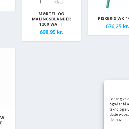
MØRTEL OG
PISKERIS WK 1
MALINGSBLANDER
1200 WATT
676,25
kr.
698,95
kr.
For at give
og/eller få 
teknologier
dette webste
 W –
det have en
E