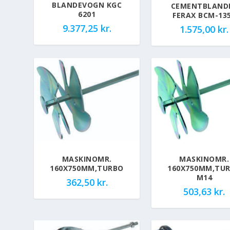
BLANDEVOGN KGC
CEMENTBLAND
6201
FERAX BCM-13
9.377,25
kr.
1.575,00
kr.
MASKINOMR.
MASKINOMR.
160X750MM,TURBO
160X750MM,TU
M14
362,50
kr.
503,63
kr.