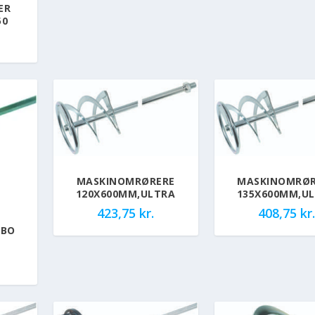
ER
50
MASKINOMRØRERE
MASKINOMRØR
120X600MM,ULTRA
135X600MM,U
423,75
kr.
408,75
kr.
RBO