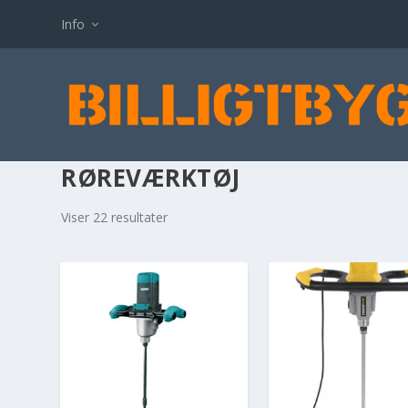
Info
RØREVÆRKTØJ
Viser 22 resultater