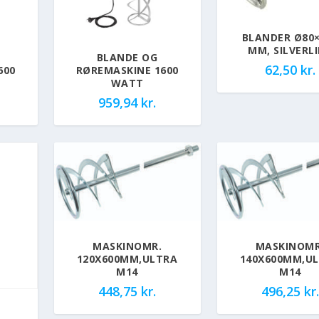
BLANDER Ø80
MM, SILVERL
BLANDE OG
62,50
kr.
600
RØREMASKINE 1600
WATT
959,94
kr.
MASKINOMR.
MASKINOMR
120X600MM,ULTRA
140X600MM,U
M14
M14
448,75
kr.
496,25
kr.