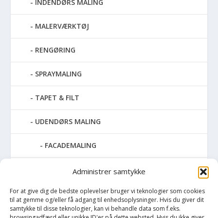
INDENDØRS MALING
MALERVÆRKTØJ
RENGØRING
SPRAYMALING
TAPET & FILT
UDENDØRS MALING
FACADEMALING
METALMALING
Administrer samtykke
For at give dig de bedste oplevelser bruger vi teknologier som cookies
TAGMALING
til at gemme og/eller få adgang til enhedsoplysninger. Hvis du giver dit
samtykke til disse teknologier, kan vi behandle data som f.eks.
TERRASSE OLIE OG RENS
browsingadfærd eller unikke ID'er på dette websted. Hvis du ikke giver