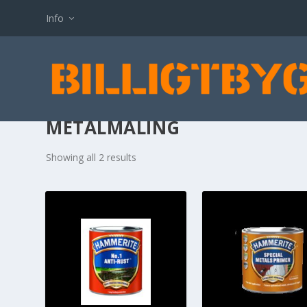
Info
METALMALING
Showing all 2 results