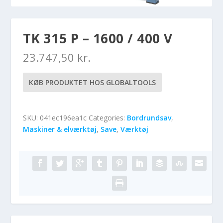
TK 315 P – 1600 / 400 V
23.747,50
kr.
KØB PRODUKTET HOS GLOBALTOOLS
SKU:
041ec196ea1c
Categories:
Bordrundsav
,
Maskiner & elværktøj
,
Save
,
Værktøj