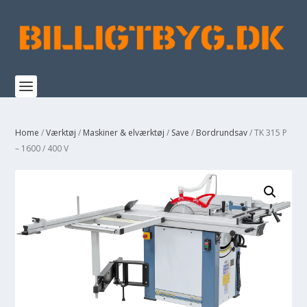
Home
/
Værktøj
/
Maskiner & elværktøj
/
Save
/
Bordrundsav
/ TK 315 P
– 1600 / 400 V