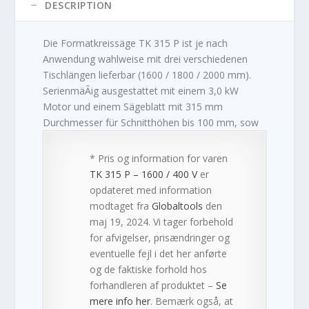
DESCRIPTION
Die Formatkreissäge TK 315 P ist je nach
Anwendung wahlweise mit drei verschiedenen
Tischlängen lieferbar (1600 / 1800 / 2000 mm).
SerienmäÃig ausgestattet mit einem 3,0 kW
Motor und einem Sägeblatt mit 315 mm
Durchmesser für Schnitthöhen bis 100 mm, sow
* Pris og information for varen
TK 315 P – 1600 / 400 V
er
opdateret med information
modtaget fra
Globaltools
den
maj 19, 2024. Vi tager forbehold
for afvigelser, prisændringer og
eventuelle fejl i det her anførte
og de faktiske forhold hos
forhandleren af produktet –
Se
mere info her
. Bemærk også, at