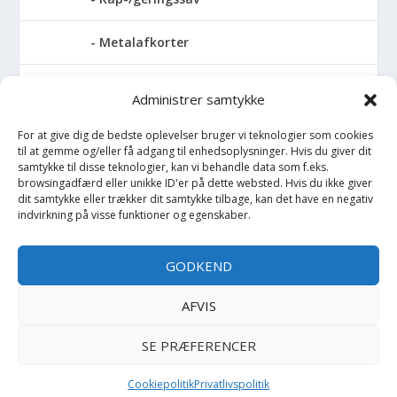
Metalafkorter
Rundsav
Administrer samtykke
Stationære rundsave
For at give dig de bedste oplevelser bruger vi teknologier som cookies
til at gemme og/eller få adgang til enhedsoplysninger. Hvis du giver dit
samtykke til disse teknologier, kan vi behandle data som f.eks.
Stiksave
browsingadfærd eller unikke ID'er på dette websted. Hvis du ikke giver
dit samtykke eller trækker dit samtykke tilbage, kan det have en negativ
indvirkning på visse funktioner og egenskaber.
Slibemaskiner
Svejser
GODKEND
Søjlebore- & bænkboremaskiner
AFVIS
SE PRÆFERENCER
Copyright BilligtByg.dk -
-
Cookie politik
Privatlivspolitik
Cookiepolitik
Privatlivspolitik