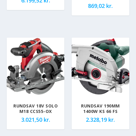
6.199,52
kr.
869,02
kr.
RUNDSAV 18V SOLO
RUNDSAV 190MM
M18 CCS55-OX
1400W KS 66 FS
3.021,50
kr.
2.328,19
kr.