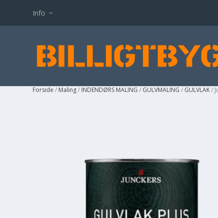
Info
Forside
/
Maling
/
INDENDØRS MALING
/
GULVMALING
/
GULVLAK
/ 