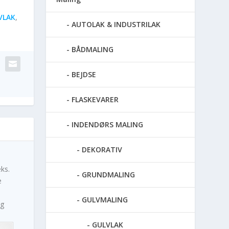
VLAK
,
AUTOLAK & INDUSTRILAK
BÅDMALING
BEJDSE
FLASKEVARER
INDENDØRS MALING
DEKORATIV
ks.
GRUNDMALING
e
GULVMALING
og
GULVLAK