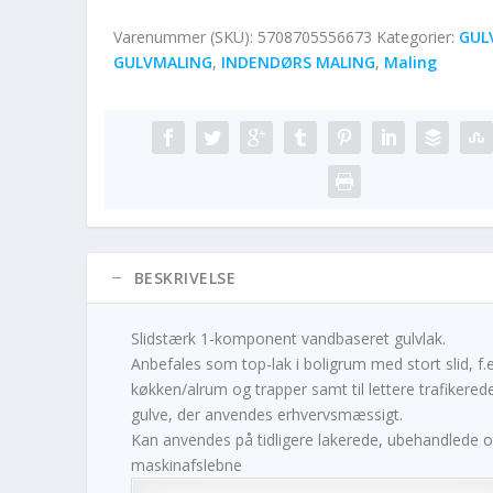
Varenummer (SKU):
5708705556673
Kategorier:
GUL
GULVMALING
,
INDENDØRS MALING
,
Maling
BESKRIVELSE
Slidstærk 1-komponent vandbaseret gulvlak.
Anbefales som top-lak i boligrum med stort slid, f.e
køkken/alrum og trapper samt til lettere trafikered
gulve, der anvendes erhvervsmæssigt.
Kan anvendes på tidligere lakerede, ubehandlede 
maskinafslebne