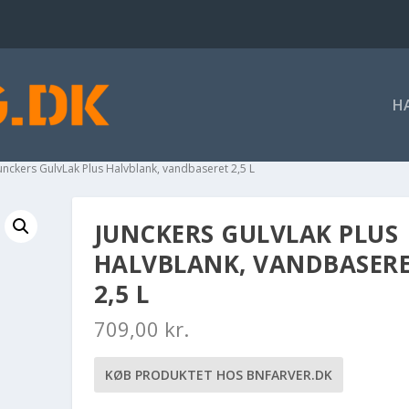
H
Junckers GulvLak Plus Halvblank, vandbaseret 2,5 L
JUNCKERS GULVLAK PLUS
HALVBLANK, VANDBASER
2,5 L
709,00
kr.
KØB PRODUKTET HOS BNFARVER.DK