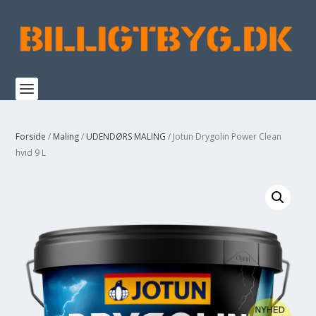
Forside
/
Maling
/
UDENDØRS MALING
/ Jotun Drygolin Power Clean
hvid 9 L