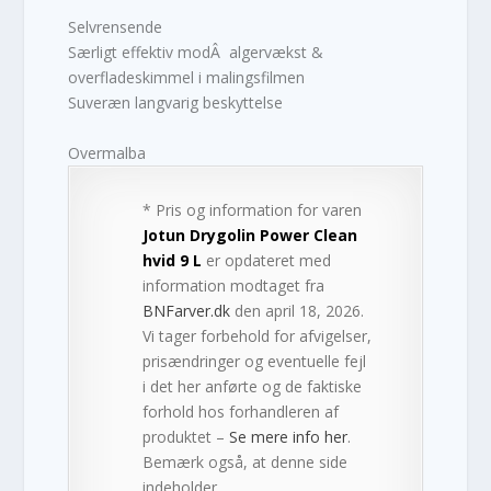
Selvrensende
Særligt effektiv modÂ algervækst &
overfladeskimmel i malingsfilmen
Suveræn langvarig beskyttelse
Overmalba
* Pris og information for varen
Jotun Drygolin Power Clean
hvid 9 L
er opdateret med
information modtaget fra
BNFarver.dk
den april 18, 2026.
Vi tager forbehold for afvigelser,
prisændringer og eventuelle fejl
i det her anførte og de faktiske
forhold hos forhandleren af
produktet –
Se mere info her
.
Bemærk også, at denne side
indeholder