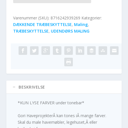
Varenummer (SKU):
8716242939269
Kategorier:
DÆKKENDE TRÆBESKYTTELSE
,
Maling
,
TRÆBESKYTTELSE
,
UDENDØRS MALING
BESKRIVELSE
*KUN LYSE FARVER under tonebar*
Gori HaveprojekterÂ kan tones iÂ mange farver.
Skal du male havemøbler, legehuset,Â eller