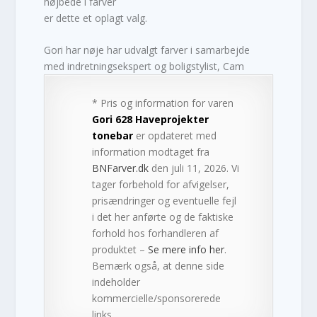
højbede i farver
er dette et oplagt valg.
Gori har nøje har udvalgt farver i samarbejde
med indretningsekspert og boligstylist, Cam
* Pris og information for varen
Gori 628 Haveprojekter
tonebar
er opdateret med
information modtaget fra
BNFarver.dk
den juli 11, 2026. Vi
tager forbehold for afvigelser,
prisændringer og eventuelle fejl
i det her anførte og de faktiske
forhold hos forhandleren af
produktet –
Se mere info her
.
Bemærk også, at denne side
indeholder
kommercielle/sponsorerede
links.