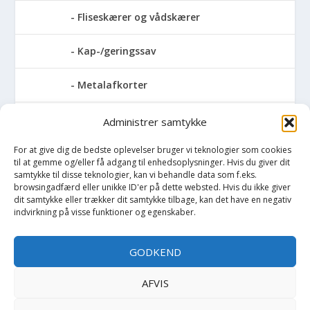
Fliseskærer og vådskærer
Kap-/geringssav
Metalafkorter
Rundsav
Administrer samtykke
For at give dig de bedste oplevelser bruger vi teknologier som cookies
Stationære rundsave
til at gemme og/eller få adgang til enhedsoplysninger. Hvis du giver dit
samtykke til disse teknologier, kan vi behandle data som f.eks.
Stiksave
browsingadfærd eller unikke ID'er på dette websted. Hvis du ikke giver
dit samtykke eller trækker dit samtykke tilbage, kan det have en negativ
indvirkning på visse funktioner og egenskaber.
Slibemaskiner
GODKEND
Svejser
AFVIS
Søjlebore- & bænkboremaskiner